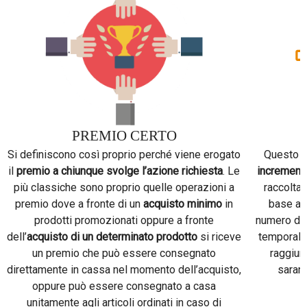
PREMIO CERTO
Si definiscono così proprio perché viene erogato
Questo t
il
premio a chiunque svolge l’azione richiesta
. Le
incrementa
più classiche sono proprio quelle operazioni a
raccolta 
premio dove a fronte di un
acquisto minimo
in
base al 
prodotti promozionati oppure a fronte
numero di 
dell’
acquisto di un determinato prodotto
si riceve
temporale 
un premio che può essere consegnato
raggiun
direttamente in cassa nel momento dell’acquisto,
sarann
oppure può essere consegnato a casa
unitamente agli articoli ordinati in caso di